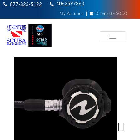
4062597363
877-823-5122
My Account
0 item(s) - $0.00
Toggle
navigation
Next