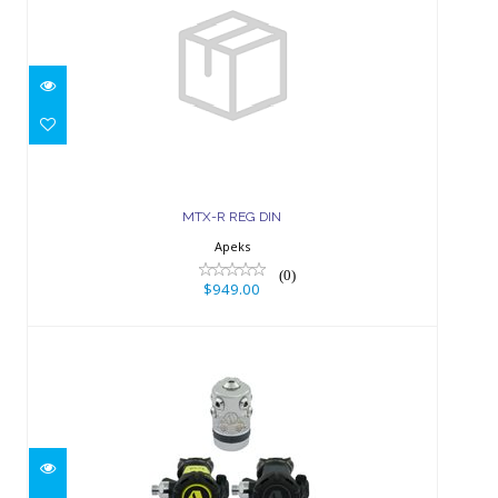
MTX-R REG DIN
$949.00
MTX-R REG DIN
Apeks
(0)
$949.00
XL4 OCEA STG3 DIN GREY